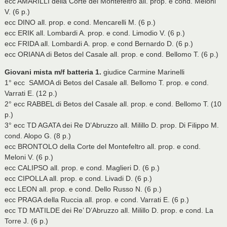
ecc AMARILLI della Corte dei Montefeltro all. prop. e cond. Meloni
V. (6 p.)
ecc DINO all. prop. e cond. Mencarelli M. (6 p.)
ecc ERIK all. Lombardi A. prop. e cond. Limodio V. (6 p.)
ecc FRIDA all. Lombardi A. prop. e cond Bernardo D. (6 p.)
ecc ORIANA di Betos del Casale all. prop. e cond. Bellomo T. (6 p.)
Giovani mista m/f batteria 1.
giudice Carmine Marinelli
1° ecc SAMOA di Betos del Casale all. Bellomo T. prop. e cond.
Varrati E. (12 p.)
2° ecc RABBEL di Betos del Casale all. prop. e cond. Bellomo T. (10
p.)
3° ecc TD AGATA dei Re D’Abruzzo all. Milillo D. prop. Di Filippo M.
cond. Alopo G. (8 p.)
ecc BRONTOLO della Corte del Montefeltro all. prop. e cond.
Meloni V. (6 p.)
ecc CALIPSO all. prop. e cond. Maglieri D. (6 p.)
ecc CIPOLLA all. prop. e cond. Livadi D. (6 p.)
ecc LEON all. prop. e cond. Dello Russo N. (6 p.)
ecc PRAGA della Ruccia all. prop. e cond. Varrati E. (6 p.)
ecc TD MATILDE dei Re’ D’Abruzzo all. Milillo D. prop. e cond. La
Torre J. (6 p.)