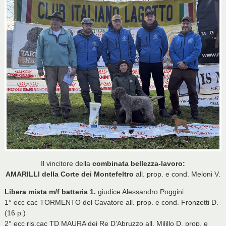
Il vincitore della
combinata bellezza-lavoro:
AMARILLI della Corte dei Montefeltro
all. prop. e cond. Meloni V.
Libera mista m/f batteria 1.
giudice Alessandro Poggini
1° ecc cac TORMENTO del Cavatore all. prop. e cond. Fronzetti D.
(16 p.)
2° ecc ris.cac TD MAURA dei Re D’Abruzzo all. Milillo D. prop. e