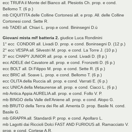
ecc TRUFA il Monte del Bianco all. Plesiotis Ch. prop. e cond.
Bellomo T. (6 p.)
mb CIQUITITA delle Colline Cortonesi all. e prop. All. delle Colline
Cortonesi cond. Sette R.
mb TADEI all. Chiari L. prop.e cond. Bininsegni D.ù
Giovani mista m/f batteria 2.
giudice Luca Rondinini
1° ecc CONDOR all. Livadi D. prop. e cond. Boninsegni D. (12 p.)
2° ecc VESPA all. Silvestri M. prop. e cond. La Torre J. (10 p.)
3° ecc CHAPY JUNIOR all. prop. e cond. Livadi D. (8 p.)
ecc ADELE del Cavatore all. prop. e cond. Fronzetti D. (6 p.)
ecc BOLT all. Di Filippo M. prop. e cond. Sette R. (6 p.)
ecc BRIC all. Soave L. prop. e cond. Bellomo T. (6 p.)
ecc OLITA della Ruccia all. prop. e cond. Varrati E. (6 p.)
ecc UNICA della Metaurense all. prop. e cond. Ciacci L. (6 p.)
mb Antica Appia AURELIA all. prop. e cond. Follo V. P.
mb BINGO della Valle dell’Aniene all. prop. e cond. Alopo G.
mb BRUTO della Terra dei Re all. Amenta D. prop. Basile N. cond.
Basile G.
mb GRAPPA all. Standardi P. prop. e cond. Apollaro L.
mb Lagotti dai Riccioli Dolci FAST AND FURIOUS all. Ramacciato V.
prop. e cond. Cortese A.R.