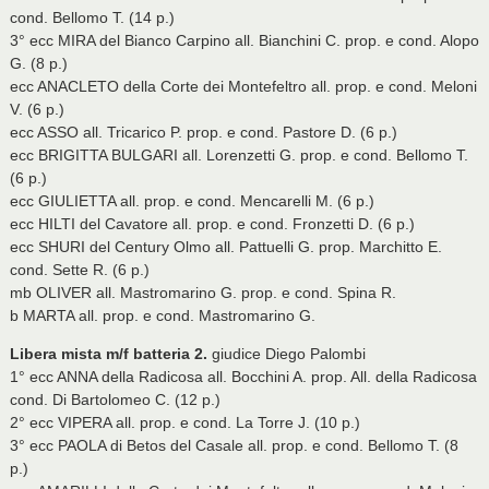
cond. Bellomo T. (14 p.)
3° ecc MIRA del Bianco Carpino all. Bianchini C. prop. e cond. Alopo
G. (8 p.)
ecc ANACLETO della Corte dei Montefeltro all. prop. e cond. Meloni
V. (6 p.)
ecc ASSO all. Tricarico P. prop. e cond. Pastore D. (6 p.)
ecc BRIGITTA BULGARI all. Lorenzetti G. prop. e cond. Bellomo T.
(6 p.)
ecc GIULIETTA all. prop. e cond. Mencarelli M. (6 p.)
ecc HILTI del Cavatore all. prop. e cond. Fronzetti D. (6 p.)
ecc SHURI del Century Olmo all. Pattuelli G. prop. Marchitto E.
cond. Sette R. (6 p.)
mb OLIVER all. Mastromarino G. prop. e cond. Spina R.
b MARTA all. prop. e cond. Mastromarino G.
Libera mista m/f batteria 2.
giudice Diego Palombi
1° ecc ANNA della Radicosa all. Bocchini A. prop. All. della Radicosa
cond. Di Bartolomeo C. (12 p.)
2° ecc VIPERA all. prop. e cond. La Torre J. (10 p.)
3° ecc PAOLA di Betos del Casale all. prop. e cond. Bellomo T. (8
p.)