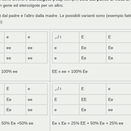
 gene ed eterozigote per un altro.
) dal padre e l’altro dalla madre. Le possibili varianti sono (esempio fatt
):
e
e
/♀
E
E
♂
ee
ee
e
Ee
Ee
ee
ee
e
Ee
Ee
= 100% ee
EE x ee = 100% Ee
E
e
/♀
E
e
♂
Ee
ee
E
EE
Ee
Ee
ee
e
Ee
ee
= 50% Ee +50% ee
Ee x Ee = 25% EE + 50% Ee + 25% ee