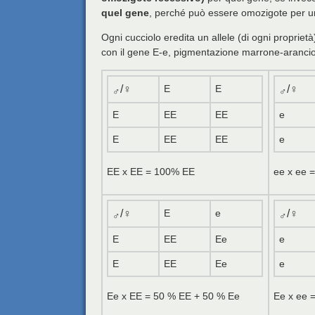
quel gene
, perché può essere omozigote per un
Ogni cucciolo eredita un allele (di ogni proprietà
con il gene E-e, pigmentazione marrone-arancio
/♀
E
E
/♀
♂
♂
E
EE
EE
e
E
EE
EE
e
EE x EE = 100% EE
ee x ee 
/♀
E
e
/♀
♂
♂
E
EE
Ee
e
E
EE
Ee
e
Ee x EE = 50 % EE + 50 % Ee
Ee x ee 