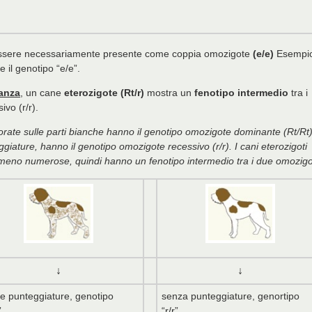
essere necessariamente presente come coppia omozigote
(e/e)
Esempio
il genotipo “e/e”.
anza
, un cane
eterozigote (Rt/r)
mostra un
fenotipo intermedio
tra i
ivo (r/r).
orate sulle parti bianche hanno il genotipo omozigote dominante (Rt/Rt)
ggiature, hanno il genotipo omozigote recessivo (r/r). I cani eterozigoti
 meno numerose, quindi hanno un fenotipo intermedio tra i due omozigo
↓
↓
e punteggiature, genotipo
senza punteggiature, genortipo
”
“r/r”