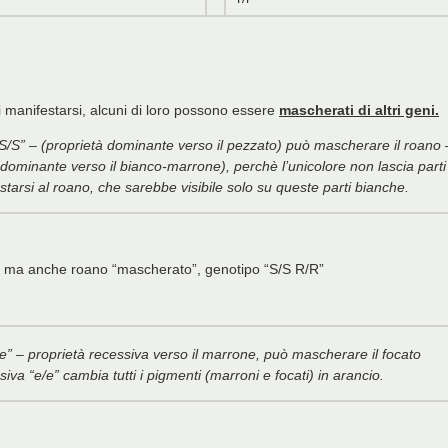
di manifestarsi, alcuni di loro possono essere
mascherati di altri geni.
“S/S” – (proprietà dominante verso il pezzato) può mascherare il roano 
 dominante verso il bianco-marrone), perchè l’unicolore non lascia parti
estarsi al roano, che sarebbe visibile solo su queste parti bianche.
 ma anche roano “mascherato”, genotipo “S/S R/R”
e” – proprietà recessiva verso il marrone, può mascherare il focato
iva “e/e” cambia tutti i pigmenti (marroni e focati) in arancio.