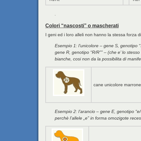
.
Colori “nascosti” o mascherati
I geni ed i loro alleli non hanno la stessa forza 
Esempio 1: l’unicolore – gene S, genotipo 
gene R, genotipo “R/R”” – (che e’ lo stesso
bianche, cosi non da la possibilita di manif
cane unicolore marrone
Esempio 2: l’arancio – gene E, genotipo “e/
perchè l’allele „e” in forma omozigote recess