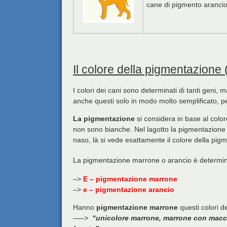
cane di pigmento arancio
Il colore della pigmentazione
I colori dei cani sono determinati di tanti geni,
anche questi solo in modo molto semplificato, pe
La pigmentazione
si considera in base al colore
non sono bianche. Nel lagotto la pigmentazione
naso, là si vede esattamente il colore della pig
La pigmentazione marrone o arancio è determi
–>
E – pigmentazione marrone
–>
e – pigmentazione arancio
Hanno
pigmentazione marrone
questi colori d
—–>
“unicolore marrone, marrone con macc