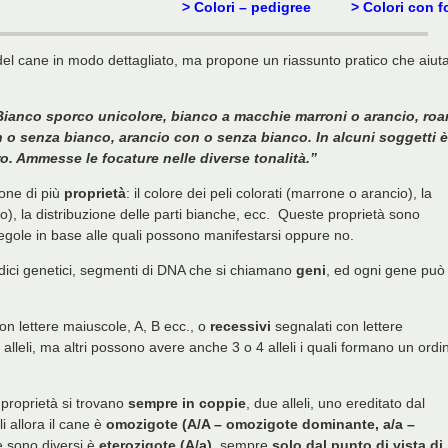
> Colori – pedigree
> Colori con f
i del cane in modo dettagliato, ma propone un riassunto pratico che aiut
Bianco sporco unicolore, bianco a macchie marroni o arancio, ro
n o senza bianco, arancio con o senza bianco. In alcuni soggetti è
. Ammesse le focature nelle diverse tonalità.”
ione di più
proprietà
: il colore dei peli colorati (marrone o arancio), la
ato), la distribuzione delle parti bianche, ecc. Queste proprietà sono
 regole in base alle quali possono manifestarsi oppure no.
dici genetici, segmenti di DNA che si chiamano
geni
, ed ogni gene può
con lettere maiuscole, A, B ecc., o
recessivi
segnalati con lettere
alleli, ma altri possono avere anche 3 o 4 alleli i quali formano un ordi
a proprietà si trovano
sempre in coppie
, due alleli, uno ereditato dal
li allora il cane è
omozigote (A/A – omozigote dominante, a/a –
e sono diversi è
eterozigote (A/a)
, sempre
solo dal punto di vista di