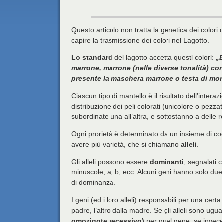
Questo articolo non tratta la genetica dei color
capire la trasmissione dei colori nel Lagotto.
Lo standard
del lagotto accetta questi colori:
„
marrone, marrone (nelle diverse tonalità) co
presente la maschera marrone o testa di moro
Ciascun tipo di mantello è il risultato dell’interaz
distribuzione dei peli colorati (unicolore o pezz
subordinate una all’altra, e sottostanno a delle
Ogni prorietà è determinato da un insieme di co
avere più varietà, che si chiamano
alleli
.
Gli alleli possono essere
dominanti
, segnalati 
minuscole, a, b, ecc. Alcuni geni hanno solo due 
di dominanza.
I geni (ed i loro alleli) responsabili per una cert
padre, l’altro dalla madre. Se gli alleli sono ugua
omozigote recessivo)
per quel gene, se invec