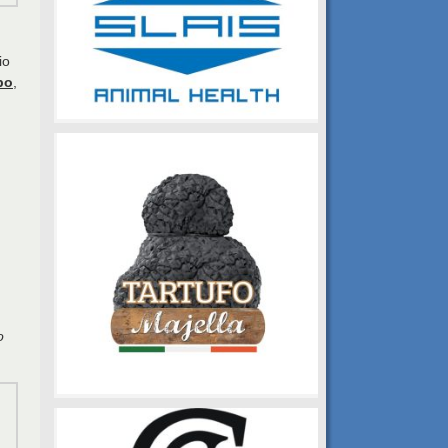
io
po
,
o