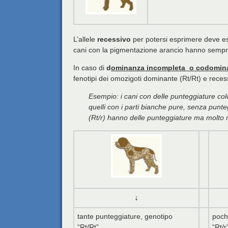
L’allele
recessivo
per potersi esprimere deve 
cani con la pigmentazione arancio hanno sempre 
In caso di
d
ominanza incompleta o codomin
fenotipi dei omozigoti dominante (Rt/Rt) e recess
Esempio: i cani con delle punteggiature col
quelli con i parti bianche pure, senza punte
(Rt/r) hanno delle punteggiature ma molto
↓
tante punteggiature, genotipo
poch
“Rt/Rt”
“Rt/r