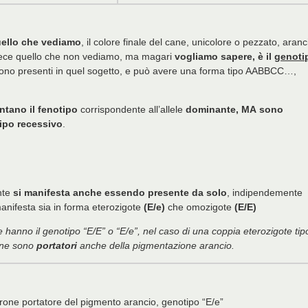
ello che vediamo
, il colore finale del cane, unicolore o pezzato, aranc
vece quello che non vediamo, ma magari
vogliamo sapere, è il
genoti
ne sono presenti in quel sogetto, e può avere una forma tipo AABBCC…,
ntano il fenotipo
corrispondente all’allele
dominante,
MA
sono
ipo recessivo
.
nte
si manifesta anche essendo presente da solo
, indipendemente
 manifesta sia in forma eterozigote
(E/e)
che omozigote
(E/E)
anno il genotipo “E/E” o “E/e”, nel caso di una coppia eterozigote tip
one sono
portatori
anche della pigmentazione arancio.
one portatore del pigmento arancio, genotipo “E/e”