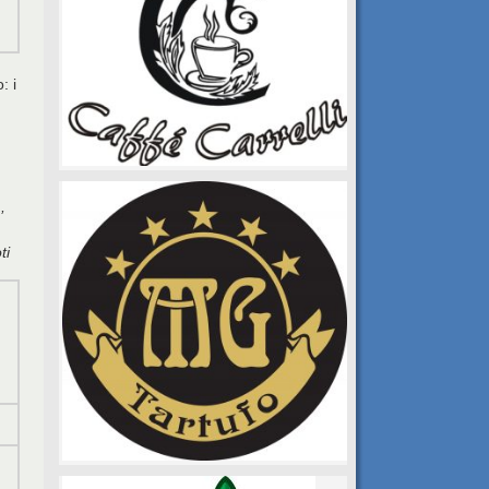
: i
,
ti