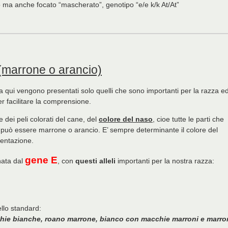
 ma anche focato “mascherato”, genotipo “e/e k/k At/At”
 (marrone o arancio)
 ma qui vengono presentati solo quelli che sono importanti per la razza e
r facilitare la comprensione.
 dei peli colorati del cane, del
colore del naso
, cioe tutte le parti che
 può essere marrone o arancio. E’ sempre determinante il colore del
mentazione.
gene E
nata dal
, con
questi alleli
importanti per la nostra razza:
ello standard:
hie bianche, roano marrone, bianco con macchie marroni e marro