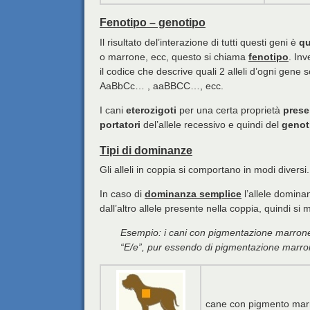
Fenotipo – genotipo
Il risultato del’interazione di tutti questi geni è
qu
o marrone, ecc, questo si chiama
fenotipo
. In
il codice che descrive quali 2 alleli d’ogni ge
AaBbCc… , aaBBCC…, ecc.
I cani
eterozigoti
per una certa proprietà
prese
portatori
del’allele recessivo e quindi del
genot
Tipi di dominanze
Gli alleli in coppia si comportano in modi diversi.
In caso di
dominanza semplice
l’allele domina
dall’altro allele presente nella coppia, quindi si
Esempio: i cani con pigmentazione marrone h
“E/e”, pur essendo di pigmentazione marr
cane con pigmento marr