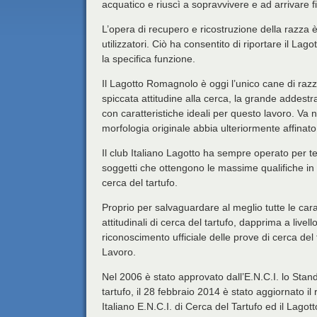
acquatico e riuscì a sopravvivere e ad arrivare fi
L’opera di recupero e ricostruzione della razza è 
utilizzatori. Ciò ha consentito di riportare il La
la specifica funzione.
Il Lagotto Romagnolo è oggi l’unico cane di razz
spiccata attitudine alla cerca, la grande addestr
con caratteristiche ideali per questo lavoro. Va n
morfologia originale abbia ulteriormente affinato l
Il club Italiano Lagotto ha sempre operato per 
soggetti che ottengono le massime qualifiche in 
cerca del tartufo.
Proprio per salvaguardare al meglio tutte le cara
attitudinali di cerca del tartufo, dapprima a livel
riconoscimento ufficiale delle prove di cerca del 
Lavoro.
Nel 2006 è stato approvato dall’E.N.C.I. lo Stan
tartufo, il 28 febbraio 2014 è stato aggiornato 
Italiano E.N.C.I. di Cerca del Tartufo ed il Lago