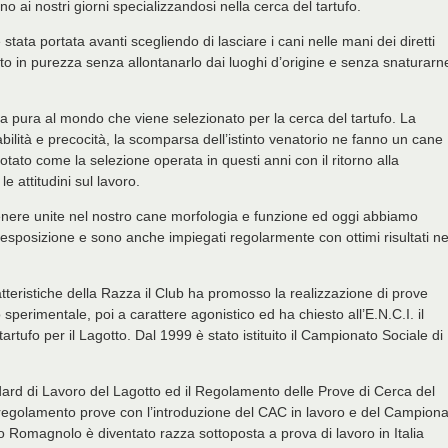
no ai nostri giorni specializzandosi nella cerca del tartufo.
stata portata avanti scegliendo di lasciare i cani nelle mani dei diretti
gotto in purezza senza allontanarlo dai luoghi d’origine e senza snaturarn
a pura al mondo che viene selezionato per la cerca del tartufo. La
abilità e precocità, la scomparsa dell’istinto venatorio ne fanno un cane
otato come la selezione operata in questi anni con il ritorno alla
e attitudini sul lavoro.
tenere unite nel nostro cane morfologia e funzione ed oggi abbiamo
esposizione e sono anche impiegati regolarmente con ottimi risultati ne
tteristiche della Razza il Club ha promosso la realizzazione di prove
lo sperimentale, poi a carattere agonistico ed ha chiesto all’E.N.C.I. il
tartufo per il Lagotto. Dal 1999 è stato istituito il Campionato Sociale di
dard di Lavoro del Lagotto ed il Regolamento delle Prove di Cerca del
il regolamento prove con l’introduzione del CAC in lavoro e del Campion
tto Romagnolo è diventato razza sottoposta a prova di lavoro in Italia