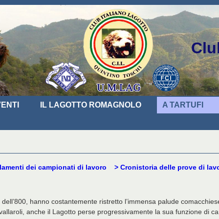
Clu
ENTI
IL LAGOTTO ROMAGNOLO
A TARTUFI
amenti dei campionati di lavoro
> Cronistoria delle prove di lav
à dell’800, hanno costantemente ristretto l’immensa palude comacchies
vallaroli, anche il Lagotto perse progressivamente la sua funzione di c