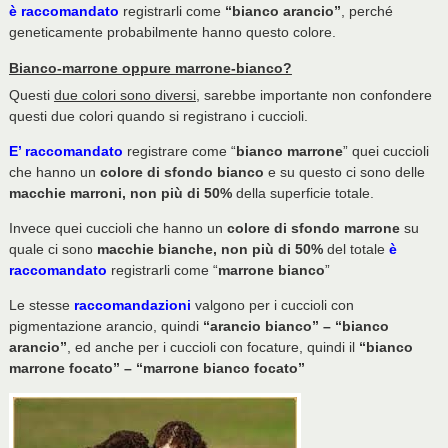
è raccomandato
registrarli come
“bianco arancio”
, perché
geneticamente probabilmente hanno questo colore.
Bianco-marrone oppure marrone-bianco?
Questi
due colori sono diversi
, sarebbe importante non confondere
questi due colori quando si registrano i cuccioli.
E’ raccomandato
registrare come “
bianco marrone
” quei cuccioli
che hanno un
colore di sfondo bianco
e su questo ci sono delle
macchie marroni, non più di 50%
della superficie totale.
Invece quei cuccioli che hanno un
colore di sfondo marrone
su
quale ci sono
macchie bianche, non più di 50%
del totale
è
raccomandato
registrarli come “
marrone bianco
”
Le stesse
raccomandazioni
valgono per i cuccioli con
pigmentazione arancio, quindi
“arancio bianco” – “bianco
arancio”
, ed anche per i cuccioli con focature, quindi il
“bianco
marrone focato” – “marrone bianco focato”