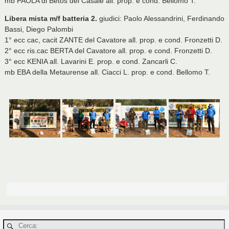
mb PAOLA di Betos del Casale all. prop. e cond. Bellomo T.
Libera mista m/f batteria 2.
giudici: Paolo Alessandrini, Ferdinando
Bassi, Diego Palombi
1° ecc cac, cacit ZANTE del Cavatore all. prop. e cond. Fronzetti D.
2° ecc ris.cac BERTA del Cavatore all. prop. e cond. Fronzetti D.
3° ecc KENIA all. Lavarini E. prop. e cond. Zancarli C.
mb EBA della Metaurense all. Ciacci L. prop. e cond. Bellomo T.