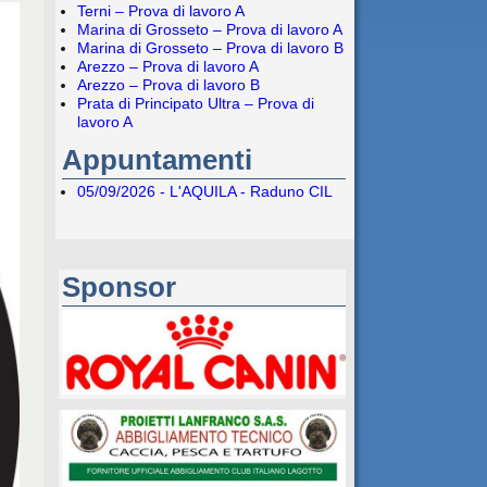
Terni – Prova di lavoro A
Marina di Grosseto – Prova di lavoro A
Marina di Grosseto – Prova di lavoro B
Arezzo – Prova di lavoro A
Arezzo – Prova di lavoro B
Prata di Principato Ultra – Prova di
lavoro A
Appuntamenti
05/09/2026 - L'AQUILA - Raduno CIL
Sponsor