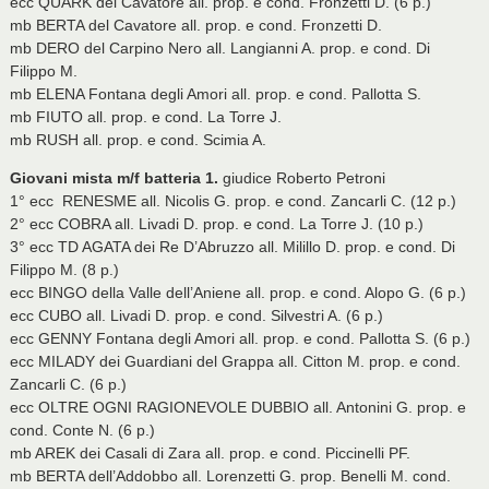
ecc QUARK del Cavatore all. prop. e cond. Fronzetti D. (6 p.)
mb BERTA del Cavatore all. prop. e cond. Fronzetti D.
mb DERO del Carpino Nero all. Langianni A. prop. e cond. Di
Filippo M.
mb ELENA Fontana degli Amori all. prop. e cond. Pallotta S.
mb FIUTO all. prop. e cond. La Torre J.
mb RUSH all. prop. e cond. Scimia A.
Giovani mista m/f batteria 1.
giudice Roberto Petroni
1° ecc RENESME all. Nicolis G. prop. e cond. Zancarli C. (12 p.)
2° ecc COBRA all. Livadi D. prop. e cond. La Torre J. (10 p.)
3° ecc TD AGATA dei Re D’Abruzzo all. Milillo D. prop. e cond. Di
Filippo M. (8 p.)
ecc BINGO della Valle dell’Aniene all. prop. e cond. Alopo G. (6 p.)
ecc CUBO all. Livadi D. prop. e cond. Silvestri A. (6 p.)
ecc GENNY Fontana degli Amori all. prop. e cond. Pallotta S. (6 p.)
ecc MILADY dei Guardiani del Grappa all. Citton M. prop. e cond.
Zancarli C. (6 p.)
ecc OLTRE OGNI RAGIONEVOLE DUBBIO all. Antonini G. prop. e
cond. Conte N. (6 p.)
mb AREK dei Casali di Zara all. prop. e cond. Piccinelli PF.
mb BERTA dell’Addobbo all. Lorenzetti G. prop. Benelli M. cond.