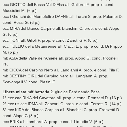
ecc GIOTTO dell Bassa Val D’Elsa all. Gallerni F. prop. e cond.
Mucciolini M. (6 p.)
ecc I Giunchi del Montefeltro DAFNE all. Turchi S. prop. Palombi D.
cond. Rossi G. (6 p.)
ecc MIRA del Bianco Carpino all. Bianchini C. prop. e cond. Alopo
G. (6 p.)
ecc TONI all. Gilioli P. prop. e cond. Zanoti G.F. (6 p.)
ecc TULLIO della Metaurense all. Ciacci L. prop. e cond. Di Filippo
M. (6 p.)
mb ASIA della Valle dell’Aniene all. prop. Alopo G. cond. Piccinelli
PF.
mb CICCA del Carpino Nero all. Langianni A. prop. e cond. Pila F.
mb DESTINY GIRL del Carpino Nero all. Langianni A. prop.
Scavongelli V. cond. Biasini F.
Libera mista m/f batteria 2.
giudice Ferdinando Bassi
1° ecc cac RINA del Cavatore all. prop. e cond. Fronzetti D. (16 p.)
2° ecc ris.cac IRMA all. Zancarli C. prop. e cond. Ferretti R. (14 p.)
3° ecc KIRA del Bianco Carpino all. Bianchini C. prop. Fronzetti D.
cond. Alopo G.(8 p.)
ecc ERIK all. Lombardi A. prop. e cond. Limodio V. (6 p.)