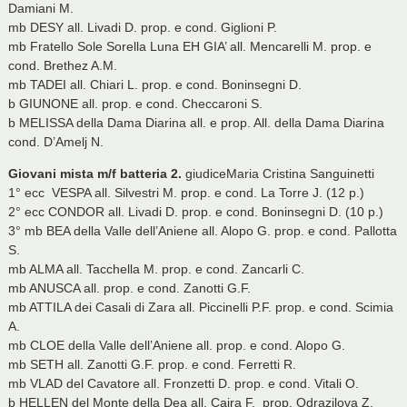
Damiani M.
mb DESY all. Livadi D. prop. e cond. Giglioni P.
mb Fratello Sole Sorella Luna EH GIA’ all. Mencarelli M. prop. e
cond. Brethez A.M.
mb TADEI all. Chiari L. prop. e cond. Boninsegni D.
b GIUNONE all. prop. e cond. Checcaroni S.
b MELISSA della Dama Diarina all. e prop. All. della Dama Diarina
cond. D’Amelj N.
Giovani mista m/f batteria 2.
giudiceMaria Cristina Sanguinetti
1° ecc VESPA all. Silvestri M. prop. e cond. La Torre J. (12 p.)
2° ecc CONDOR all. Livadi D. prop. e cond. Boninsegni D. (10 p.)
3° mb BEA della Valle dell’Aniene all. Alopo G. prop. e cond. Pallotta
S.
mb ALMA all. Tacchella M. prop. e cond. Zancarli C.
mb ANUSCA all. prop. e cond. Zanotti G.F.
mb ATTILA dei Casali di Zara all. Piccinelli P.F. prop. e cond. Scimia
A.
mb CLOE della Valle dell’Aniene all. prop. e cond. Alopo G.
mb SETH all. Zanotti G.F. prop. e cond. Ferretti R.
mb VLAD del Cavatore all. Fronzetti D. prop. e cond. Vitali O.
b HELLEN del Monte della Dea all. Caira F. prop. Odrazilova Z.