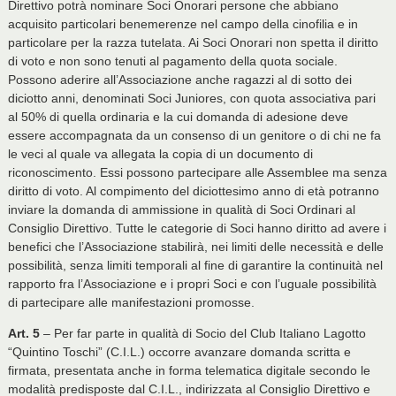
Direttivo potrà nominare Soci Onorari persone che abbiano
acquisito particolari benemerenze nel campo della cinofilia e in
particolare per la razza tutelata. Ai Soci Onorari non spetta il diritto
di voto e non sono tenuti al pagamento della quota sociale.
Possono aderire all’Associazione anche ragazzi al di sotto dei
diciotto anni, denominati Soci Juniores, con quota associativa pari
al 50% di quella ordinaria e la cui domanda di adesione deve
essere accompagnata da un consenso di un genitore o di chi ne fa
le veci al quale va allegata la copia di un documento di
riconoscimento. Essi possono partecipare alle Assemblee ma senza
diritto di voto. Al compimento del diciottesimo anno di età potranno
inviare la domanda di ammissione in qualità di Soci Ordinari al
Consiglio Direttivo. Tutte le categorie di Soci hanno diritto ad avere i
benefici che l’Associazione stabilirà, nei limiti delle necessità e delle
possibilità, senza limiti temporali al fine di garantire la continuità nel
rapporto fra l’Associazione e i propri Soci e con l’uguale possibilità
di partecipare alle manifestazioni promosse.
Art. 5
– Per far parte in qualità di Socio del Club Italiano Lagotto
“Quintino Toschi” (C.I.L.) occorre avanzare domanda scritta e
firmata, presentata anche in forma telematica digitale secondo le
modalità predisposte dal C.I.L., indirizzata al Consiglio Direttivo e