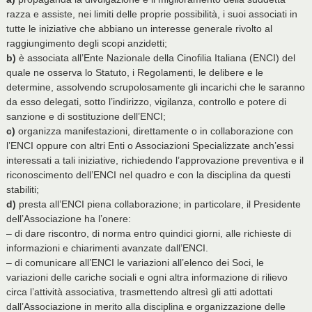
razza e assiste, nei limiti delle proprie possibilità, i suoi associati in
tutte le iniziative che abbiano un interesse generale rivolto al
raggiungimento degli scopi anzidetti;
b)
è associata all’Ente Nazionale della Cinofilia Italiana (ENCI) del
quale ne osserva lo Statuto, i Regolamenti, le delibere e le
determine, assolvendo scrupolosamente gli incarichi che le saranno
da esso delegati, sotto l’indirizzo, vigilanza, controllo e potere di
sanzione e di sostituzione dell’ENCI;
c)
organizza manifestazioni, direttamente o in collaborazione con
l’ENCI oppure con altri Enti o Associazioni Specializzate anch’essi
interessati a tali iniziative, richiedendo l’approvazione preventiva e il
riconoscimento dell’ENCI nel quadro e con la disciplina da questi
stabiliti;
d)
presta all’ENCI piena collaborazione; in particolare, il Presidente
dell’Associazione ha l’onere:
– di dare riscontro, di norma entro quindici giorni, alle richieste di
informazioni e chiarimenti avanzate dall’ENCI.
– di comunicare all’ENCI le variazioni all’elenco dei Soci, le
variazioni delle cariche sociali e ogni altra informazione di rilievo
circa l’attività associativa, trasmettendo altresì gli atti adottati
dall’Associazione in merito alla disciplina e organizzazione delle