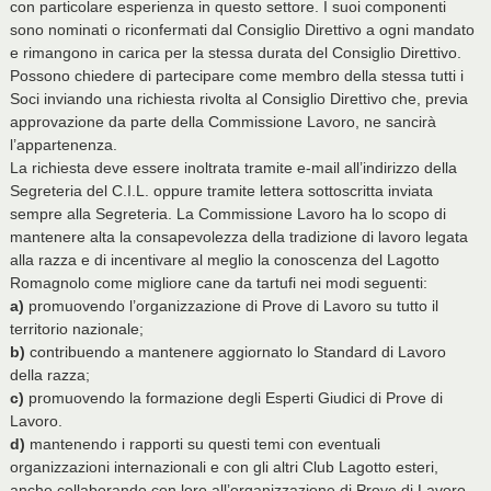
con particolare esperienza in questo settore. I suoi componenti
sono nominati o riconfermati dal Consiglio Direttivo a ogni mandato
e rimangono in carica per la stessa durata del Consiglio Direttivo.
Possono chiedere di partecipare come membro della stessa tutti i
Soci inviando una richiesta rivolta al Consiglio Direttivo che, previa
approvazione da parte della Commissione Lavoro, ne sancirà
l’appartenenza.
La richiesta deve essere inoltrata tramite e-mail all’indirizzo della
Segreteria del C.I.L. oppure tramite lettera sottoscritta inviata
sempre alla Segreteria. La Commissione Lavoro ha lo scopo di
mantenere alta la consapevolezza della tradizione di lavoro legata
alla razza e di incentivare al meglio la conoscenza del Lagotto
Romagnolo come migliore cane da tartufi nei modi seguenti:
a)
promuovendo l’organizzazione di Prove di Lavoro su tutto il
territorio nazionale;
b)
contribuendo a mantenere aggiornato lo Standard di Lavoro
della razza;
c)
promuovendo la formazione degli Esperti Giudici di Prove di
Lavoro.
d)
mantenendo i rapporti su questi temi con eventuali
organizzazioni internazionali e con gli altri Club Lagotto esteri,
anche collaborando con loro all’organizzazione di Prove di Lavoro.