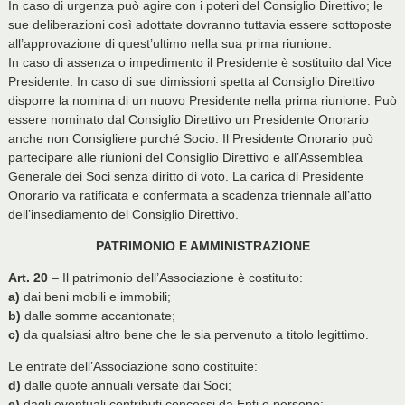
In caso di urgenza può agire con i poteri del Consiglio Direttivo; le
sue deliberazioni così adottate dovranno tuttavia essere sottoposte
all’approvazione di quest’ultimo nella sua prima riunione.
In caso di assenza o impedimento il Presidente è sostituito dal Vice
Presidente. In caso di sue dimissioni spetta al Consiglio Direttivo
disporre la nomina di un nuovo Presidente nella prima riunione. Può
essere nominato dal Consiglio Direttivo un Presidente Onorario
anche non Consigliere purché Socio. Il Presidente Onorario può
partecipare alle riunioni del Consiglio Direttivo e all’Assemblea
Generale dei Soci senza diritto di voto. La carica di Presidente
Onorario va ratificata e confermata a scadenza triennale all’atto
dell’insediamento del Consiglio Direttivo.
PATRIMONIO E AMMINISTRAZIONE
Art. 20
– Il patrimonio dell’Associazione è costituito:
a)
dai beni mobili e immobili;
b)
dalle somme accantonate;
c)
da qualsiasi altro bene che le sia pervenuto a titolo legittimo.
Le entrate dell’Associazione sono costituite:
d)
dalle quote annuali versate dai Soci;
e)
dagli eventuali contributi concessi da Enti o persone;