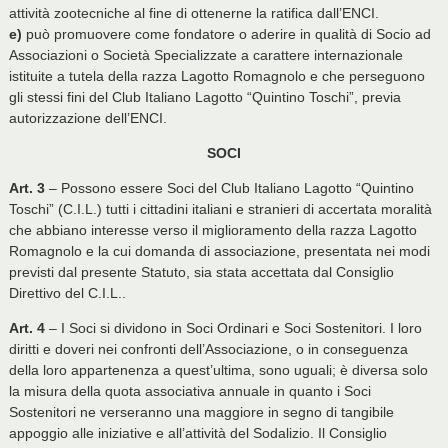
attività zootecniche al fine di ottenerne la ratifica dall’ENCI.
e)
può promuovere come fondatore o aderire in qualità di Socio ad
Associazioni o Società Specializzate a carattere internazionale
istituite a tutela della razza Lagotto Romagnolo e che perseguono
gli stessi fini del Club Italiano Lagotto “Quintino Toschi”, previa
autorizzazione dell’ENCI.
SOCI
Art. 3
– Possono essere Soci del Club Italiano Lagotto “Quintino
Toschi” (C.I.L.) tutti i cittadini italiani e stranieri di accertata moralità
che abbiano interesse verso il miglioramento della razza Lagotto
Romagnolo e la cui domanda di associazione, presentata nei modi
previsti dal presente Statuto, sia stata accettata dal Consiglio
Direttivo del C.I.L..
Art. 4
– I Soci si dividono in Soci Ordinari e Soci Sostenitori. I loro
diritti e doveri nei confronti dell’Associazione, o in conseguenza
della loro appartenenza a quest’ultima, sono uguali; è diversa solo
la misura della quota associativa annuale in quanto i Soci
Sostenitori ne verseranno una maggiore in segno di tangibile
appoggio alle iniziative e all’attività del Sodalizio. Il Consiglio