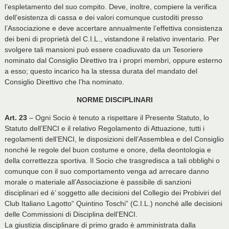
l’espletamento del suo compito. Deve, inoltre, compiere la verifica
dell’esistenza di cassa e dei valori comunque custoditi presso
l’Associazione e deve accertare annualmente l’effettiva consistenza
dei beni di proprietà del C.I.L., vistandone il relativo inventario. Per
svolgere tali mansioni può essere coadiuvato da un Tesoriere
nominato dal Consiglio Direttivo tra i propri membri, oppure esterno
a esso; questo incarico ha la stessa durata del mandato del
Consiglio Direttivo che l’ha nominato.
NORME DISCIPLINARI
Art. 23
– Ogni Socio è tenuto a rispettare il Presente Statuto, lo
Statuto dell’ENCI e il relativo Regolamento di Attuazione, tutti i
regolamenti dell’ENCI, le disposizioni dell’Assemblea e del Consiglio
nonché le regole del buon costume e onore, della deontologia e
della correttezza sportiva. Il Socio che trasgredisca a tali obblighi o
comunque con il suo comportamento venga ad arrecare danno
morale o materiale all’Associazione è passibile di sanzioni
disciplinari ed è’ soggetto alle decisioni del Collegio dei Probiviri del
Club Italiano Lagotto“ Quintino Toschi” (C.I.L.) nonché alle decisioni
delle Commissioni di Disciplina dell’ENCI.
La giustizia disciplinare di primo grado è amministrata dalla