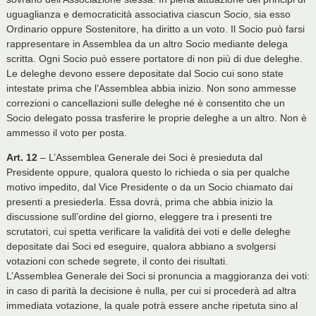
uguaglianza e democraticità associativa ciascun Socio, sia esso
Ordinario oppure Sostenitore, ha diritto a un voto. Il Socio può farsi
rappresentare in Assemblea da un altro Socio mediante delega
scritta. Ogni Socio può essere portatore di non più di due deleghe.
Le deleghe devono essere depositate dal Socio cui sono state
intestate prima che l’Assemblea abbia inizio. Non sono ammesse
correzioni o cancellazioni sulle deleghe né è consentito che un
Socio delegato possa trasferire le proprie deleghe a un altro. Non è
ammesso il voto per posta.
Art. 12
– L’Assemblea Generale dei Soci è presieduta dal
Presidente oppure, qualora questo lo richieda o sia per qualche
motivo impedito, dal Vice Presidente o da un Socio chiamato dai
presenti a presiederla. Essa dovrà, prima che abbia inizio la
discussione sull’ordine del giorno, eleggere tra i presenti tre
scrutatori, cui spetta verificare la validità dei voti e delle deleghe
depositate dai Soci ed eseguire, qualora abbiano a svolgersi
votazioni con schede segrete, il conto dei risultati.
L’Assemblea Generale dei Soci si pronuncia a maggioranza dei voti:
in caso di parità la decisione è nulla, per cui si procederà ad altra
immediata votazione, la quale potrà essere anche ripetuta sino al