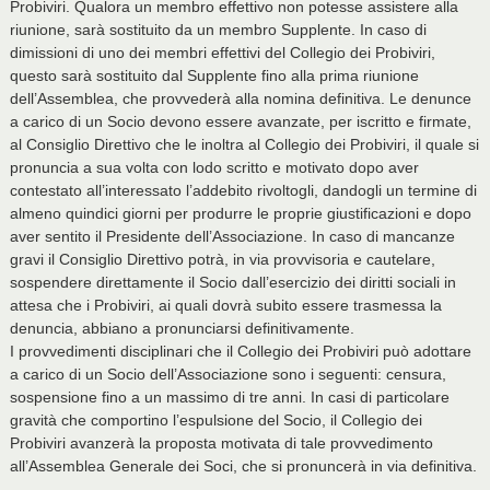
Probiviri. Qualora un membro effettivo non potesse assistere alla
riunione, sarà sostituito da un membro Supplente. In caso di
dimissioni di uno dei membri effettivi del Collegio dei Probiviri,
questo sarà sostituito dal Supplente fino alla prima riunione
dell’Assemblea, che provvederà alla nomina definitiva. Le denunce
a carico di un Socio devono essere avanzate, per iscritto e firmate,
al Consiglio Direttivo che le inoltra al Collegio dei Probiviri, il quale si
pronuncia a sua volta con lodo scritto e motivato dopo aver
contestato all’interessato l’addebito rivoltogli, dandogli un termine di
almeno quindici giorni per produrre le proprie giustificazioni e dopo
aver sentito il Presidente dell’Associazione. In caso di mancanze
gravi il Consiglio Direttivo potrà, in via provvisoria e cautelare,
sospendere direttamente il Socio dall’esercizio dei diritti sociali in
attesa che i Probiviri, ai quali dovrà subito essere trasmessa la
denuncia, abbiano a pronunciarsi definitivamente.
I provvedimenti disciplinari che il Collegio dei Probiviri può adottare
a carico di un Socio dell’Associazione sono i seguenti: censura,
sospensione fino a un massimo di tre anni. In casi di particolare
gravità che comportino l’espulsione del Socio, il Collegio dei
Probiviri avanzerà la proposta motivata di tale provvedimento
all’Assemblea Generale dei Soci, che si pronuncerà in via definitiva.