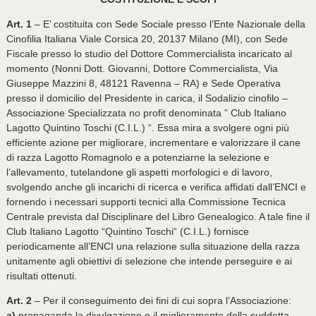
Art. 1
– E’ costituita con Sede Sociale presso l’Ente Nazionale della
Cinofilia Italiana Viale Corsica 20, 20137 Milano (MI), con Sede
Fiscale presso lo studio del Dottore Commercialista incaricato al
momento (Nonni Dott. Giovanni, Dottore Commercialista, Via
Giuseppe Mazzini 8, 48121 Ravenna – RA) e Sede Operativa
presso il domicilio del Presidente in carica, il Sodalizio cinofilo –
Associazione Specializzata no profit denominata ” Club Italiano
Lagotto Quintino Toschi (C.I.L.) “. Essa mira a svolgere ogni più
efficiente azione per migliorare, incrementare e valorizzare il cane
di razza Lagotto Romagnolo e a potenziarne la selezione e
l’allevamento, tutelandone gli aspetti morfologici e di lavoro,
svolgendo anche gli incarichi di ricerca e verifica affidati dall’ENCI e
fornendo i necessari supporti tecnici alla Commissione Tecnica
Centrale prevista dal Disciplinare del Libro Genealogico. A tale fine il
Club Italiano Lagotto “Quintino Toschi“ (C.I.L.) fornisce
periodicamente all’ENCI una relazione sulla situazione della razza
unitamente agli obiettivi di selezione che intende perseguire e ai
risultati ottenuti.
Art. 2
– Per il conseguimento dei fini di cui sopra l’Associazione:
a)
propaganda la divulgazione e il miglioramento della suddetta