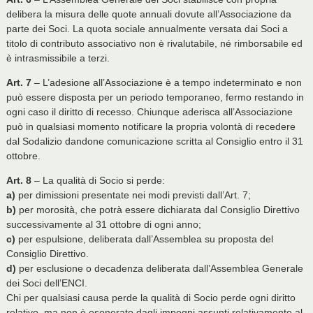
delibera la misura delle quote annuali dovute all’Associazione da
parte dei Soci. La quota sociale annualmente versata dai Soci a
titolo di contributo associativo non è rivalutabile, né rimborsabile ed
è intrasmissibile a terzi.
Art. 7
– L’adesione all’Associazione è a tempo indeterminato e non
può essere disposta per un periodo temporaneo, fermo restando in
ogni caso il diritto di recesso. Chiunque aderisca all’Associazione
può in qualsiasi momento notificare la propria volontà di recedere
dal Sodalizio dandone comunicazione scritta al Consiglio entro il 31
ottobre.
Art. 8
– La qualità di Socio si perde:
a)
per dimissioni presentate nei modi previsti dall’Art. 7;
b)
per morosità, che potrà essere dichiarata dal Consiglio Direttivo
successivamente al 31 ottobre di ogni anno;
c)
per espulsione, deliberata dall’Assemblea su proposta del
Consiglio Direttivo.
d)
per esclusione o decadenza deliberata dall’Assemblea Generale
dei Soci dell’ENCI.
Chi per qualsiasi causa perde la qualità di Socio perde ogni diritto
relativo, ma non è esonerato dagli impegni assunti relativamente al