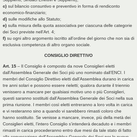
c)
sul bilancio consuntivo e preventivo in forma di rendiconto
economico-finanziario;
d)
sulle modifiche allo Statuto;
e)
sulla misura della quota associativa per ciascuna delle categorie
dei Soci previste nell’Art. 4;
f)
su ogni altro argomento iscritto all’ordine del giorno che non sia di
esclusiva competenza di altro organo sociale.
CONSIGLIO DIRETTIVO
Art. 15
– Il Consiglio è composto da nove Consiglieri eletti
dall’Assemblea Generale dei Soci più uno nominato dall’ENCI. I
membri del Consiglio Direttivo eletti dall’Assemblea durano in carica
tre anni solari e possono essere rieletti; qualora durante il triennio
venissero a mancare per qualsiasi motivo uno o più Consiglieri,
questi saranno sostituiti dall’Assemblea Generale dei Soci nella sua
prima riunione. I membri così eletti entreranno a loro volta in carica
e vi resteranno sino a quando vi sarebbero rimasti coloro che
hanno sostituito. Se venisse a mancare, invece, più della metà dei
Consiglieri eletti, l’intero Consiglio s’intenderà decaduto e i membri
rimasti in carica procederanno entro due mesi da tale stato di fatto
alla convocazione dell’Assemblea Generale dei Soci per le nuove