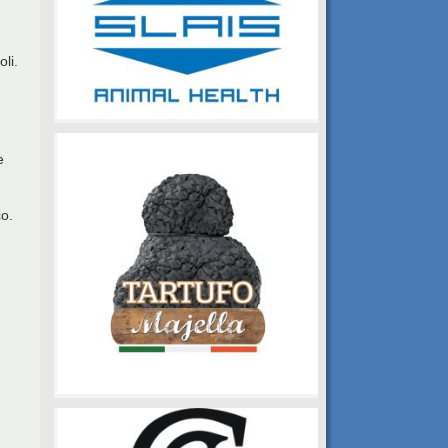
oli.
e
co.