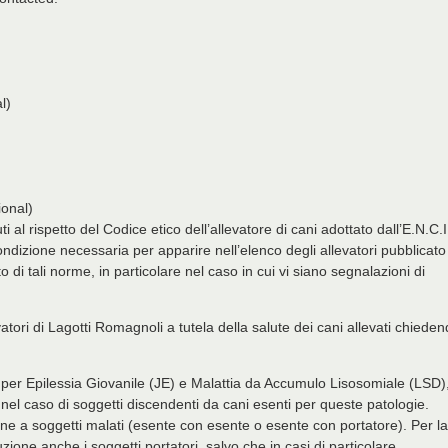
l)
ional)
ti al rispetto del Codice etico dell’allevatore di cani adottato dall’E.N.C.I.,
ndizione necessaria per apparire nell’elenco degli allevatori pubblicato
etto di tali norme, in particolare nel caso in cui vi siano segnalazioni di
levatori di Lagotti Romagnoli a tutela della salute dei cani allevati chiede
ati per Epilessia Giovanile (JE) e Malattia da Accumulo Lisosomiale (LSD)
i nel caso di soggetti discendenti da cani esenti per queste patologie.
ne a soggetti malati (esente con esente o esente con portatore). Per la
ione anche i soggetti portatori, salvo che in casi di particolare