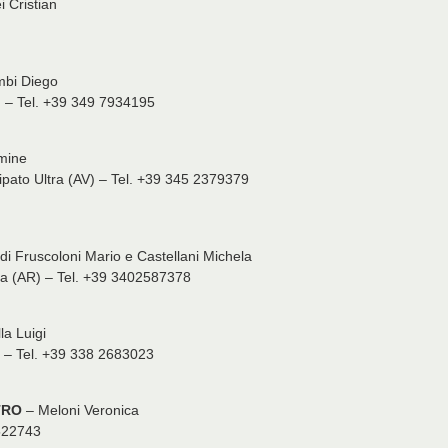
i Cristian
mbi Diego
) – Tel. +39 349 7934195
rmine
pato Ultra (AV) – Tel. +39 345 2379379
di Fruscoloni Mario e Castellani Michela
a (AR) – Tel. +39 3402587378
la Luigi
 – Tel. +39 338 2683023
TRO
– Meloni Veronica
3522743