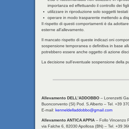
importanza ed effettuando il controllo dei figli
utilizzare in riproduzione solo soggetti testat
operare in modo trasparente mettendo a disposiz
Il rispetto di questi comportamenti è da adottar
esterne all’allevamento.
Il mancato rispetto di queste indicazi oni comport
sospensione temporanea o definitiva in base alla
potrebbero essere anche oggetto di azione discip
La decisione sull’eventuale sospensione della pu
Allevamento DELL’ADDOBBO
– Lorenzetti Ga
Buonconvento (SI) Pod. S.Alberto – Tel. +39 3
E-mail:
kenneldelladdobbo@gmail.com
Allevamento ANTICA APPIA
– Follo Vincenzo 
via Falche 6, 82030 Apollosa (BN) – Tel. +39 