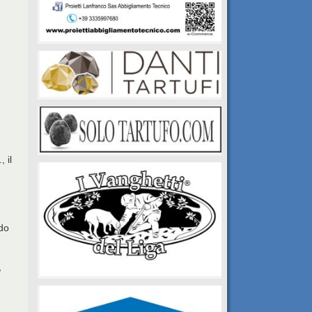
 il
ndo
,