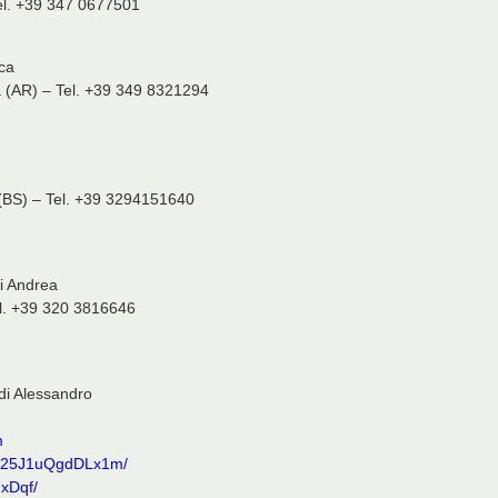
Tel. +39 347 0677501
ca
a (AR) – Tel. +39 349 8321294
 (BS) – Tel. +39 3294151640
i Andrea
el. +39 320 3816646
i Alessandro
m
oz25J1uQgdDLx1m/
xDqf/