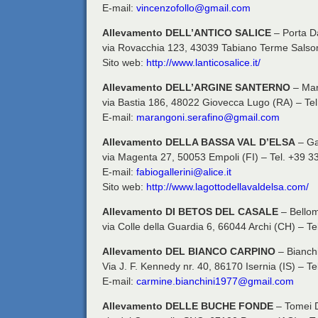
E-mail:
vincenzofollo@gmail.com
Allevamento DELL’ANTICO SALICE
– Porta D
via Rovacchia 123, 43039 Tabiano Terme Salso
Sito web:
http://www.lanticosalice.it/
Allevamento DELL’ARGINE SANTERNO
– Mar
via Bastia 186, 48022 Giovecca Lugo (RA) – Te
E-mail:
marangoni.serafino@gmail.com
Allevamento DELLA BASSA VAL D’ELSA
– Gal
via Magenta 27, 50053 Empoli (FI) – Tel. +39 
E-mail:
fabiogallerini@alice.it
Sito web:
http://www.lagottodellavaldelsa.com/
Allevamento DI BETOS DEL CASALE
– Bello
via Colle della Guardia 6, 66044 Archi (CH) – 
Allevamento DEL BIANCO CARPINO
– Bianch
Via J. F. Kennedy nr. 40, 86170 Isernia (IS) – 
E-mail:
carmine.bianchini1977@gmail.com
Allevamento DELLE BUCHE FONDE
– Tomei 