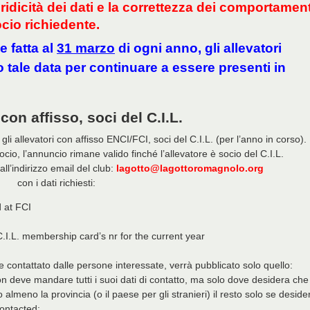
idicità dei dati e la correttezza dei comportament
cio richiedente.
e fatta al
31 marzo
di ogni anno, gli allevatori
 tale data per continuare a essere presenti in
 con affisso, soci del C.I.L.
i allevatori con affisso ENCI/FCI, soci del C.I.L. (per l’anno in corso).
ocio, l’annuncio rimane valido finché l’allevatore è socio del C.I.L.
l’indirizzo email del club:
lagotto@lagottoromagnolo.org
con i dati richiesti:
 at FCI
C.I.L. membership card’s nr for the current year
 contattato dalle persone interessate, verrà pubblicato solo quello:
on deve mandare tutti i suoi dati di contatto, ma solo dove desidera che
o almeno la provincia (o il paese per gli stranieri) il resto solo se deside
contacted: