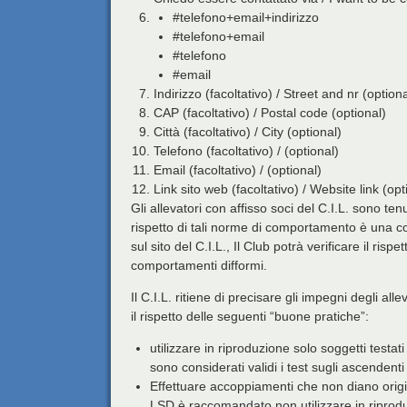
#telefono+email+indirizzo
#telefono+email
#telefono
#email
Indirizzo (facoltativo) / Street and nr (optiona
CAP (facoltativo) / Postal code (optional)
Città (facoltativo) / City (optional)
Telefono (facoltativo) / (optional)
Email (facoltativo) / (optional)
Link sito web (facoltativo) / Website link (opt
Gli allevatori con affisso soci del C.I.L. sono tenu
rispetto di tali norme di comportamento è una co
sul sito del C.I.L., Il Club potrà verificare il risp
comportamenti difformi.
Il C.I.L. ritiene di precisare gli impegni degli al
il rispetto delle seguenti “buone pratiche”:
utilizzare in riproduzione solo soggetti test
sono considerati validi i test sugli ascendent
Effettuare accoppiamenti che non diano origi
LSD è raccomandato non utilizzare in riproduz