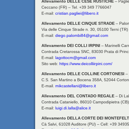
Allevamento DELLE CESE RUSTICHE
– Paglie
Ceccano (FR) – Tel. +39 349 7766047
E-mail:
cristian.pagliei@libero.it
Allevamento DELLE CINQUE STRADE
– Palo
Via delle Cinque Strade n. 30, 05100 Terni (TR
E-mail:
diego.palombi84@gmail.com
Allevamento DEI COLLI IRPINI
– Marinelli Ca
Contrada Cretarossa SNC, 83030 Prata di Princi
E-mail:
lagottocm@gmail.com
Sito web:
https://www.deicolliirpini.com/
Allevamento DELLE COLLINE CORTONESI
– 
C.S. San Martino a Bocena 358A, 52044 Corton
E-mail.
mikcastellani@libero.it
Allevamento DEL CONTADO REGALE
– Di Lal
Contrada Cataniello, 86010 Campodipietra (CB)
E-mail:
luigi.di.lalla@alice.it
Allevamento DELLA CORTE DEI MONTEFEL
Cà Salvi, 61028 Auditore (PU) – Cell: +39 349