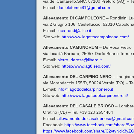
via del Cantarello,SNC, 67100 Preturo (AQ) – 
E-mail:
danieletomei81@gmail.com
Allevamento DI CAMPOLEONE
– Rondinini Lu
via 2 Giugno 106, Castelluccio, 52010 Capolon
E-mail:
luca.rond@alice.it
Sito web:
http://www.lagottocampoleone.com/
Allevamento CAMUNORUM
– De Rosa Pietro
via località Barbara, 25057 Darfo Boario Terme
E-mail:
pietro_derosa@libero.it
Sito web:
https://www.lag8iseo.com/
Allevamento DEL CARPINO NERO
– Langiann
via Morandaccio 155/D, 59024 Vernio (PO) – T
E-mail:
info@lagottodelcarpinonero.it
Sito web:
http://www.lagottodelcarpinonero.it/
Allevamento DEL CASALE BRIOSO
– Lombard
Oratino (CB) – Tel. +39 320 2654484
E-mail:
allevamento.delcasalebrioso@gmail.co
Facebook:
https://www.facebook.com/share/S
https://www.facebook.com/share/C2vtyNdx3yZG