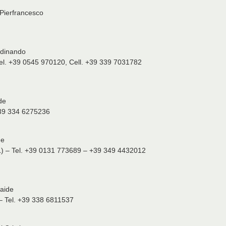
 Pierfrancesco
rdinando
el. +39 0545 970120, Cell. +39 339 7031782
de
 +39 334 6275236
ne
L) – Tel. +39 0131 773689 – +39 349 4432012
laide
– Tel. +39 338 6811537