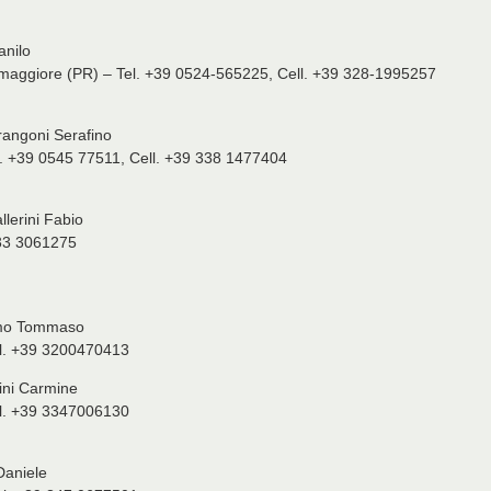
anilo
maggiore (PR) – Tel. +39 0524-565225, Cell. +39 328-1995257
angoni Serafino
l. +39 0545 77511, Cell. +39 338 1477404
lerini Fabio
333 3061275
mo Tommaso
Tel. +39 3200470413
ini Carmine
Tel. +39 3347006130
Daniele