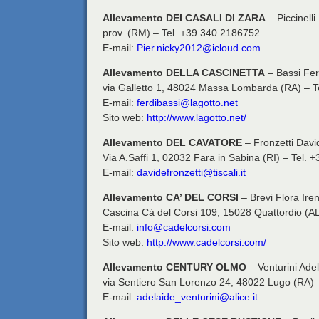
Allevamento DEI CASALI DI ZARA
– Piccinelli
prov. (RM) – Tel. +39 340 2186752
E-mail:
Pier.nicky2012@icloud.com
Allevamento DELLA CASCINETTA
– Bassi Fe
via Galletto 1, 48024 Massa Lombarda (RA) – T
E-mail:
ferdibassi@lagotto.net
Sito web:
http://www.lagotto.net/
Allevamento DEL CAVATORE
– Fronzetti Davi
Via A.Saffi 1, 02032 Fara in Sabina (RI) – Tel.
E-mail:
davidefronzetti@tiscali.it
Allevamento CA’ DEL CORSI
– Brevi Flora Ire
Cascina Cà del Corsi 109, 15028 Quattordio (A
E-mail:
info@cadelcorsi.com
Sito web:
http://www.cadelcorsi.com/
Allevamento CENTURY OLMO
– Venturini Ade
via Sentiero San Lorenzo 24, 48022 Lugo (RA) 
E-mail:
adelaide_venturini@alice.it