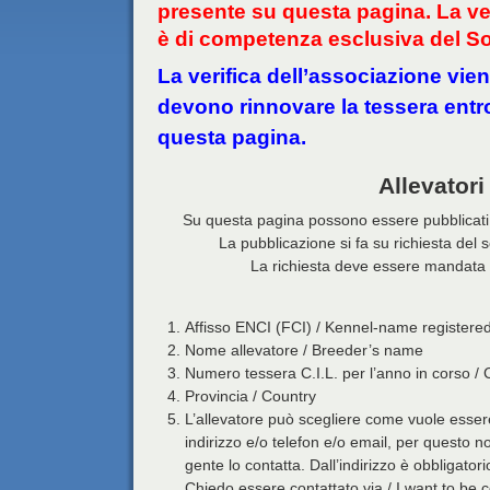
presente su questa pagina. La ver
è di competenza esclusiva del So
La verifica dell’associazione vien
devono rinnovare la tessera entro
questa pagina.
Allevatori
Su questa pagina possono essere pubblicati gl
La pubblicazione si fa su richiesta del s
La richiesta deve essere mandata al
Affisso ENCI (FCI) / Kennel-name registered
Nome allevatore / Breeder’s name
Numero tessera C.I.L. per l’anno in corso / 
Provincia / Country
L’allevatore può scegliere come vuole essere
indirizzo e/o telefon e/o email, per questo n
gente lo contatta. Dall’indirizzo è obbligatori
Chiedo essere contattato via / I want to be 