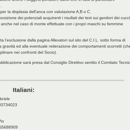
.
i per la displasia dell’anca con valutazione A,B o C.
ione dei potenziali acquirenti i risultati dei test sui genitori dei cucci
e anche nel caso di monte effettuate con i propri maschi su femmine
a l’esclusione dalla pagina Allevatori sul sito del C.I.L. sotto forma di
 gravità ed alla eventuale reiterazione dei comportamenti scorretti (ch
linare nei confronti del Socio).
bblicazione sarà presa dal Consiglio Direttivo sentito il Comitato Tecni
Italiani:
briele
703734023
Pio
3665688909