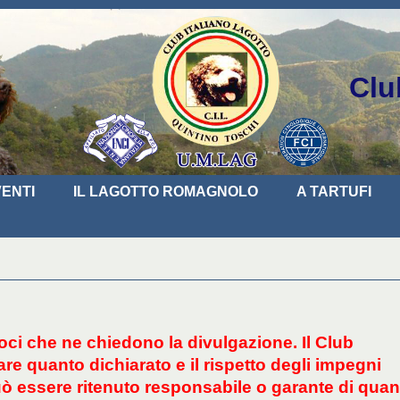
Clu
ENTI
IL LAGOTTO ROMAGNOLO
A TARTUFI
 Soci che ne chiedono la divulgazione. Il Club
re quanto dichiarato e il rispetto degli impegni
uò essere ritenuto responsabile o garante di quan