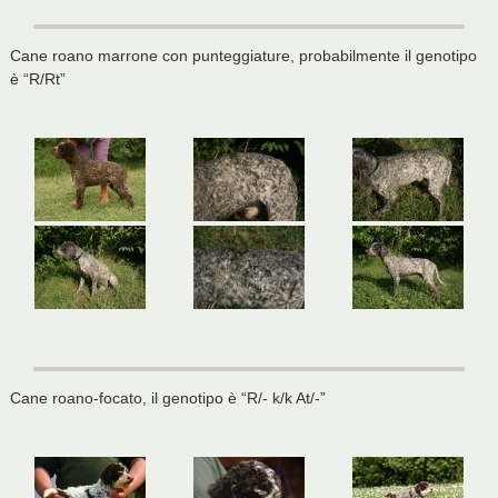
Cane roano marrone con punteggiature, probabilmente il genotipo
è “R/Rt”
Cane roano-focato, il genotipo è “R/- k/k At/-”