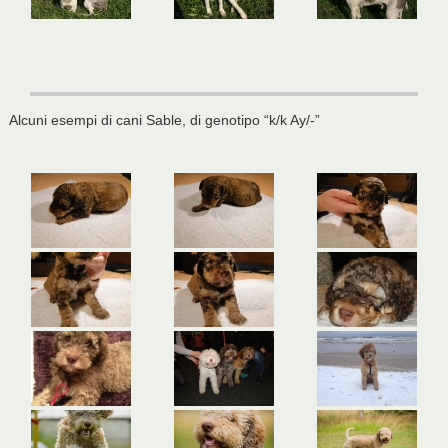
Alcuni esempi di cani Sable, di genotipo “k/k Ay/-”