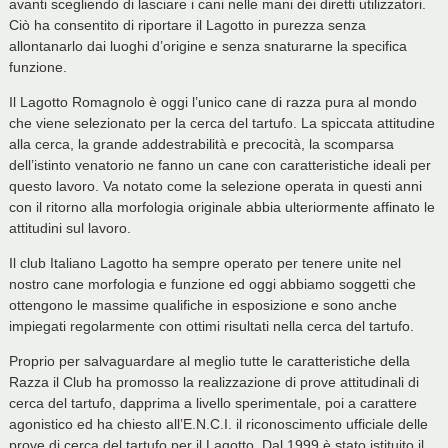
avanti scegliendo di lasciare i cani nelle mani dei diretti utilizzatori.
Ciò ha consentito di riportare il Lagotto in purezza senza
allontanarlo dai luoghi d’origine e senza snaturarne la specifica
funzione.
Il Lagotto Romagnolo è oggi l’unico cane di razza pura al mondo
che viene selezionato per la cerca del tartufo. La spiccata attitudine
alla cerca, la grande addestrabilità e precocità, la scomparsa
dell’istinto venatorio ne fanno un cane con caratteristiche ideali per
questo lavoro. Va notato come la selezione operata in questi anni
con il ritorno alla morfologia originale abbia ulteriormente affinato le
attitudini sul lavoro.
Il club Italiano Lagotto ha sempre operato per tenere unite nel
nostro cane morfologia e funzione ed oggi abbiamo soggetti che
ottengono le massime qualifiche in esposizione e sono anche
impiegati regolarmente con ottimi risultati nella cerca del tartufo.
Proprio per salvaguardare al meglio tutte le caratteristiche della
Razza il Club ha promosso la realizzazione di prove attitudinali di
cerca del tartufo, dapprima a livello sperimentale, poi a carattere
agonistico ed ha chiesto all’E.N.C.I. il riconoscimento ufficiale delle
prove di cerca del tartufo per il Lagotto. Dal 1999 è stato istituito il