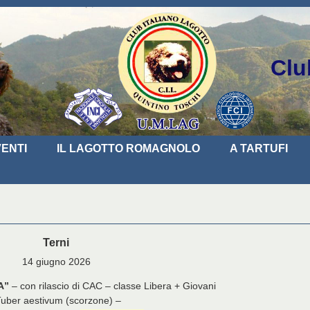
Clu
ENTI
IL LAGOTTO ROMAGNOLO
A TARTUFI
Terni
14 giugno 2026
A”
– con rilascio di CAC – classe Libera + Giovani
Tuber aestivum (scorzone) –