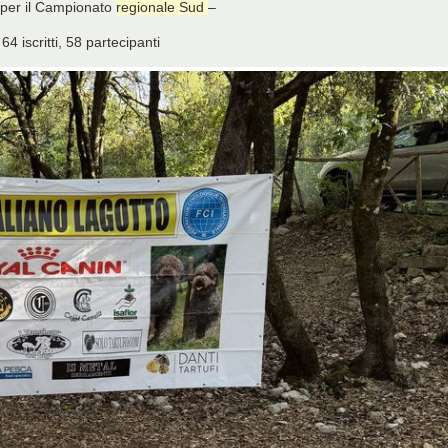
 per il Campionato
regionale Sud
–
64 iscritti, 58 partecipanti