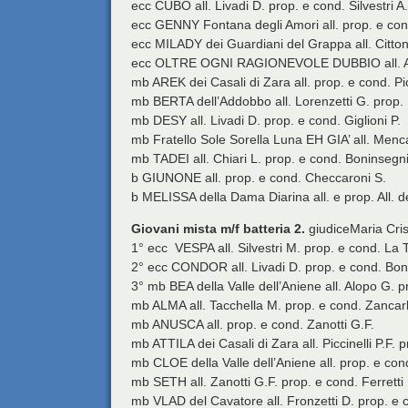
ecc CUBO all. Livadi D. prop. e cond. Silvestri A.
ecc GENNY Fontana degli Amori all. prop. e cond.
ecc MILADY dei Guardiani del Grappa all. Citton 
ecc OLTRE OGNI RAGIONEVOLE DUBBIO all. Anto
mb AREK dei Casali di Zara all. prop. e cond. Pic
mb BERTA dell’Addobbo all. Lorenzetti G. prop.
mb DESY all. Livadi D. prop. e cond. Giglioni P.
mb Fratello Sole Sorella Luna EH GIA’ all. Menca
mb TADEI all. Chiari L. prop. e cond. Boninsegni
b GIUNONE all. prop. e cond. Checcaroni S.
b MELISSA della Dama Diarina all. e prop. All. 
Giovani mista m/f batteria 2.
giudiceMaria Cris
1° ecc VESPA all. Silvestri M. prop. e cond. La T
2° ecc CONDOR all. Livadi D. prop. e cond. Boni
3° mb BEA della Valle dell’Aniene all. Alopo G. p
mb ALMA all. Tacchella M. prop. e cond. Zancarl
mb ANUSCA all. prop. e cond. Zanotti G.F.
mb ATTILA dei Casali di Zara all. Piccinelli P.F. 
mb CLOE della Valle dell’Aniene all. prop. e con
mb SETH all. Zanotti G.F. prop. e cond. Ferretti
mb VLAD del Cavatore all. Fronzetti D. prop. e c