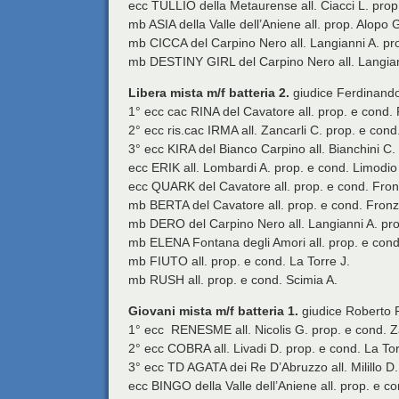
ecc TULLIO della Metaurense all. Ciacci L. prop.
mb ASIA della Valle dell’Aniene all. prop. Alopo G
mb CICCA del Carpino Nero all. Langianni A. pro
mb DESTINY GIRL del Carpino Nero all. Langianni
Libera mista m/f batteria 2.
giudice Ferdinand
1° ecc cac RINA del Cavatore all. prop. e cond. F
2° ecc ris.cac IRMA all. Zancarli C. prop. e cond.
3° ecc KIRA del Bianco Carpino all. Bianchini C.
ecc ERIK all. Lombardi A. prop. e cond. Limodio 
ecc QUARK del Cavatore all. prop. e cond. Fronze
mb BERTA del Cavatore all. prop. e cond. Fronze
mb DERO del Carpino Nero all. Langianni A. prop
mb ELENA Fontana degli Amori all. prop. e cond.
mb FIUTO all. prop. e cond. La Torre J.
mb RUSH all. prop. e cond. Scimia A.
Giovani mista m/f batteria 1.
giudice Roberto 
1° ecc RENESME all. Nicolis G. prop. e cond. Za
2° ecc COBRA all. Livadi D. prop. e cond. La Tor
3° ecc TD AGATA dei Re D’Abruzzo all. Milillo D. 
ecc BINGO della Valle dell’Aniene all. prop. e co