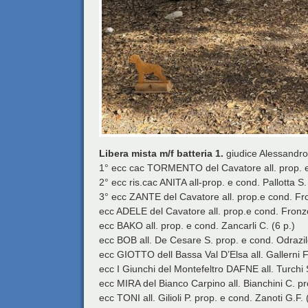
Libera mista m/f batteria 1.
giudice Alessandro
1° ecc cac TORMENTO del Cavatore all. prop. e 
2° ecc ris.cac ANITA all-prop. e cond. Pallotta S.
3° ecc ZANTE del Cavatore all. prop.e cond. Fron
ecc ADELE del Cavatore all. prop.e cond. Fronzet
ecc BAKO all. prop. e cond. Zancarli C. (6 p.)
ecc BOB all. De Cesare S. prop. e cond. Odrazil
ecc GIOTTO dell Bassa Val D’Elsa all. Gallerni F.
ecc I Giunchi del Montefeltro DAFNE all. Turchi 
ecc MIRA del Bianco Carpino all. Bianchini C. pr
ecc TONI all. Gilioli P. prop. e cond. Zanoti G.F. 