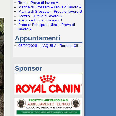
Terni – Prova di lavoro A
Marina di Grosseto – Prova di lavoro A
Marina di Grosseto – Prova di lavoro B
Arezzo – Prova di lavoro A
Arezzo – Prova di lavoro B
Prata di Principato Ultra – Prova di
lavoro A
Appuntamenti
05/09/2026 - L'AQUILA - Raduno CIL
Sponsor