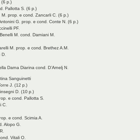
 (6 p.)
 Pallotta S. (6 p.)
M. prop. e cond. Zancarli C. (6 p.)
nini G. prop. e cond. Conte N. (6 p.)
cinelli PF.
 Benelli M. cond. Damiani M.
relli M. prop. e cond. Brethez A.M.
 D.
della Dama Diarina cond. D’Amelj N.
tina Sanguinetti
orre J. (12 p.)
nsegni D. (10 p.)
rop. e cond. Pallotta S.
i C.
prop. e cond. Scimia A.
d. Alopo G.
 R.
ond. Vitali O.