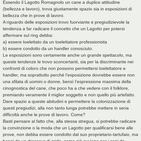
Essendo il Lagotto Romagnolo un cane a duplice attitudine
(bellezza e lavoro), trova giustamente spazio sia in esposizioni di
bellezza che in prove di lavoro.
A riguardo delle esposizioni trovo fuorviante e pregiudizievole la
tendenza a far radicare il concetto che un Lagotto per potersi
affermare sul ring debba:
a) essere toelettato da un toelettatore professionista
b) essere condotto da un handler conosciuto.
Le esposizioni sono certamente anche un grande spettacolo, ma
queste tendenze le trovo sconcertanti, sia per la discriminante nei
confronti di coloro che non possono permettersi toelettatore e
handler, ma soprattutto perché l’esposizione dovrebbe essere non
una sfilata di uomini o donne, bensì l’espressione massima della
cinognostica del cane, che poco ha a che vedere con il folklore,
premiando veramente il miglior soggetto e non quello più artefatto.
Dare spazio a queste abitudini e permettere la colonizzazione di
questi pregiudizi, alla non tanto lunga potrebbe mettere in seria
difficoltà anche le prove di lavoro. Come?
Basti pensare al fatto che, alla stessa stregua, si potrebbe radicare
la convinzione o la moda che un Lagotto per qualificarsi bene alle
prove, non debba essere condotto dal suo proprietario-tartufaio, ma