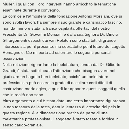
Müller, i quali con i loro interventi hanno arricchito le tematiche
esaminate durante il convegno.
La cornice e l’atmosfera della fondazione Antonio Morsiani, ove si
sono svolti i lavori, ha sempre il suo grande e carismatico fascino,
non da meno è stata la franca ospitalità offertaci dal nostro
Presidente Dr. Giovanni Morsiani e dalla sua Signora Dr. Dinora.
Gli argomenti esposti dai vari Relatori sono stati tutti di grande
interesse sia per il presente, ma soprattutto per il futuro del Lagotto
Romagnolo. Ciò mi porta ad esternare le seguenti personali
osservazioni.
Nella relazione riguardante la toelettatura, tenuta dal Dr. Gilberto
Grandi, è stata sottolineata l’attenzione che bisogna avere nel
giudicare un Lagotto ben toelettato, poiché un toelettatore
professionista può essere in grado di occultare certi difetti di
costruzione morfologica, e quindi far apparire questi soggetti quello
che in realtà non sono.
Altro argomento a cui è stata data una certa importanza riguardava
la non tosatura della testa, data la lentezza di crescita del pelo in
questa regione. Alla dimostrazione pratica da parte di una
toelettatrice professionista, il soggetto è stato tosato a forbice in
senso caudo-craniale.