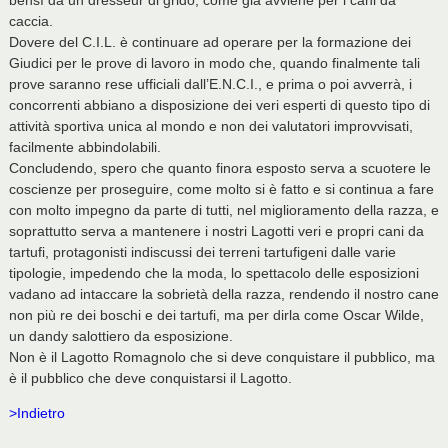
bensì da un dresseur di grido, come già avviene per i cani da
caccia.
Dovere del C.I.L. è continuare ad operare per la formazione dei
Giudici per le prove di lavoro in modo che, quando finalmente tali
prove saranno rese ufficiali dall’E.N.C.I., e prima o poi avverrà, i
concorrenti abbiano a disposizione dei veri esperti di questo tipo di
attività sportiva unica al mondo e non dei valutatori improvvisati,
facilmente abbindolabili.
Concludendo, spero che quanto finora esposto serva a scuotere le
coscienze per proseguire, come molto si è fatto e si continua a fare
con molto impegno da parte di tutti, nel miglioramento della razza, e
soprattutto serva a mantenere i nostri Lagotti veri e propri cani da
tartufi, protagonisti indiscussi dei terreni tartufigeni dalle varie
tipologie, impedendo che la moda, lo spettacolo delle esposizioni
vadano ad intaccare la sobrietà della razza, rendendo il nostro cane
non più re dei boschi e dei tartufi, ma per dirla come Oscar Wilde,
un dandy salottiero da esposizione.
Non è il Lagotto Romagnolo che si deve conquistare il pubblico, ma
è il pubblico che deve conquistarsi il Lagotto.
>Indietro