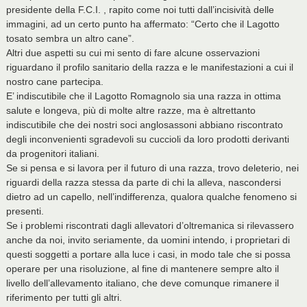
presidente della F.C.I. , rapito come noi tutti dall’incisività delle
immagini, ad un certo punto ha affermato: “Certo che il Lagotto
tosato sembra un altro cane”.
Altri due aspetti su cui mi sento di fare alcune osservazioni
riguardano il profilo sanitario della razza e le manifestazioni a cui il
nostro cane partecipa.
E’ indiscutibile che il Lagotto Romagnolo sia una razza in ottima
salute e longeva, più di molte altre razze, ma è altrettanto
indiscutibile che dei nostri soci anglosassoni abbiano riscontrato
degli inconvenienti sgradevoli su cuccioli da loro prodotti derivanti
da progenitori italiani.
Se si pensa e si lavora per il futuro di una razza, trovo deleterio, nei
riguardi della razza stessa da parte di chi la alleva, nascondersi
dietro ad un capello, nell’indifferenza, qualora qualche fenomeno si
presenti.
Se i problemi riscontrati dagli allevatori d’oltremanica si rilevassero
anche da noi, invito seriamente, da uomini intendo, i proprietari di
questi soggetti a portare alla luce i casi, in modo tale che si possa
operare per una risoluzione, al fine di mantenere sempre alto il
livello dell’allevamento italiano, che deve comunque rimanere il
riferimento per tutti gli altri.