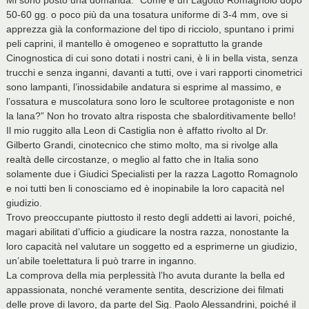
Mi sono posto una domanda: “Come è un Lagotto Romagnolo dopo
50-60 gg. o poco più da una tosatura uniforme di 3-4 mm, ove si
apprezza già la conformazione del tipo di ricciolo, spuntano i primi
peli caprini, il mantello è omogeneo e soprattutto la grande
Cinognostica di cui sono dotati i nostri cani, è li in bella vista, senza
trucchi e senza inganni, davanti a tutti, ove i vari rapporti cinometrici
sono lampanti, l’inossidabile andatura si esprime al massimo, e
l’ossatura e muscolatura sono loro le scultoree protagoniste e non
la lana?” Non ho trovato altra risposta che sbalorditivamente bello!
Il mio ruggito alla Leon di Castiglia non è affatto rivolto al Dr.
Gilberto Grandi, cinotecnico che stimo molto, ma si rivolge alla
realtà delle circostanze, o meglio al fatto che in Italia sono
solamente due i Giudici Specialisti per la razza Lagotto Romagnolo
e noi tutti ben li conosciamo ed è inopinabile la loro capacità nel
giudizio.
Trovo preoccupante piuttosto il resto degli addetti ai lavori, poiché,
magari abilitati d’ufficio a giudicare la nostra razza, nonostante la
loro capacità nel valutare un soggetto ed a esprimerne un giudizio,
un’abile toelettatura li può trarre in inganno.
La comprova della mia perplessità l’ho avuta durante la bella ed
appassionata, nonché veramente sentita, descrizione dei filmati
delle prove di lavoro, da parte del Sig. Paolo Alessandrini, poiché il