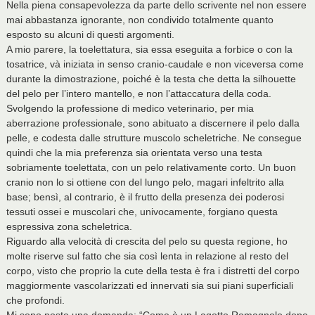
Nella piena consapevolezza da parte dello scrivente nel non essere
mai abbastanza ignorante, non condivido totalmente quanto
esposto su alcuni di questi argomenti.
A mio parere, la toelettatura, sia essa eseguita a forbice o con la
tosatrice, và iniziata in senso cranio-caudale e non viceversa come
durante la dimostrazione, poiché è la testa che detta la silhouette
del pelo per l’intero mantello, e non l’attaccatura della coda.
Svolgendo la professione di medico veterinario, per mia
aberrazione professionale, sono abituato a discernere il pelo dalla
pelle, e codesta dalle strutture muscolo scheletriche. Ne consegue
quindi che la mia preferenza sia orientata verso una testa
sobriamente toelettata, con un pelo relativamente corto. Un buon
cranio non lo si ottiene con del lungo pelo, magari infeltrito alla
base; bensì, al contrario, è il frutto della presenza dei poderosi
tessuti ossei e muscolari che, univocamente, forgiano questa
espressiva zona scheletrica.
Riguardo alla velocità di crescita del pelo su questa regione, ho
molte riserve sul fatto che sia così lenta in relazione al resto del
corpo, visto che proprio la cute della testa è fra i distretti del corpo
maggiormente vascolarizzati ed innervati sia sui piani superficiali
che profondi.