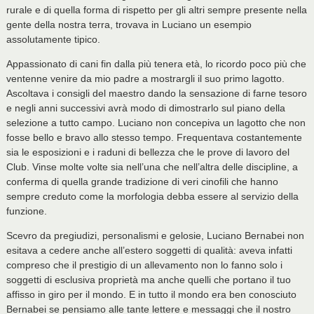
rurale e di quella forma di rispetto per gli altri sempre presente nella
gente della nostra terra, trovava in Luciano un esempio
assolutamente tipico.
Appassionato di cani fin dalla più tenera età, lo ricordo poco più che
ventenne venire da mio padre a mostrargli il suo primo lagotto.
Ascoltava i consigli del maestro dando la sensazione di farne tesoro
e negli anni successivi avrà modo di dimostrarlo sul piano della
selezione a tutto campo. Luciano non concepiva un lagotto che non
fosse bello e bravo allo stesso tempo. Frequentava costantemente
sia le esposizioni e i raduni di bellezza che le prove di lavoro del
Club. Vinse molte volte sia nell’una che nell’altra delle discipline, a
conferma di quella grande tradizione di veri cinofili che hanno
sempre creduto come la morfologia debba essere al servizio della
funzione.
Scevro da pregiudizi, personalismi e gelosie, Luciano Bernabei non
esitava a cedere anche all’estero soggetti di qualità: aveva infatti
compreso che il prestigio di un allevamento non lo fanno solo i
soggetti di esclusiva proprietà ma anche quelli che portano il tuo
affisso in giro per il mondo. E in tutto il mondo era ben conosciuto
Bernabei se pensiamo alle tante lettere e messaggi che il nostro