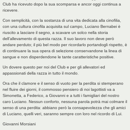
Club ha ricevuto dopo la sua scomparsa e ancor oggi continua a
ricevere.
Con semplicità, con la sostanza di una vita dedicata alla cinofilia,
con una cultura cinofila acquisita sul campo, Luciano Bernabei è
riuscito a lasciare il segno, a scavare un solco nella storia
dell’allevamento di questa razza. Il suo lavoro non deve però
andare perduto; il più bel modo per ricordarlo portandogli rispetto, è
di continuare la sua opera di selezione conservandone la linea di
sangue e non disperdendone le tante caratteristiche positive.
Un dovere questo per noi del Club e per gli allevatori ed
appassionati della razza in tutto il mondo.
Ora che il clamore e il senso di vuoto per la perdita si stemperano
nel fluire dei giorni, il commosso pensiero di noi lagottisti va a
Simonetta, a Federico, a Giovanni e a tutti i famigliari del nostro
caro Luciano. Nessun conforto, nessuna parola potrà mai colmare il
senso di una perdita: abbiano però la consapevolezza che gli amici
di Luciano, quelli veri, saranno sempre con loro nel ricordo di Lui.
Giovanni Morsiani