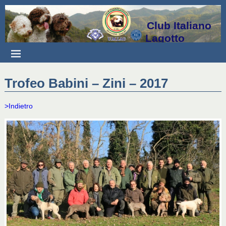
Club Italiano
Lagotto
Trofeo Babini – Zini – 2017
>Indietro