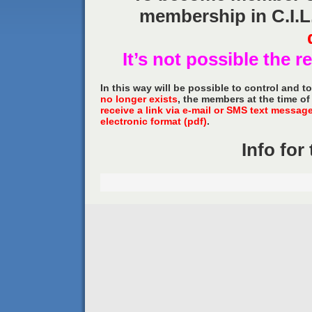
membership in C.I.L.
It’s not possible the 
In this way will be possible to control and t
no longer exists
, the members at the time of
receive a link via e-mail or SMS text messag
electronic format (pdf)
.
Info fo