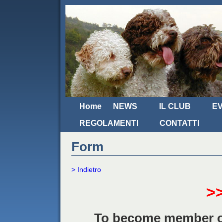
Home
NEWS
IL CLUB
EV
REGOLAMENTI
CONTATTI
Form
> Indietro
>
To become member of 