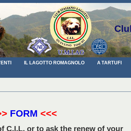
Clu
ENTI
IL LAGOTTO ROMAGNOLO
A TARTUFI
>>
FORM
<<<
C.I.L. or to ask the renew of your