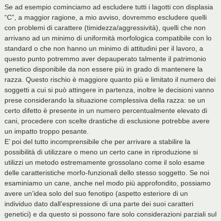
Se ad esempio cominciamo ad escludere tutti i lagotti con displasia
“C”, a maggior ragione, a mio avviso, dovremmo escludere quelli
con problemi di carattere (timidezza/aggressività), quelli che non
arrivano ad un minimo di uniformità morfologica compatibile con lo
standard o che non hanno un minimo di attitudini per il lavoro, a
questo punto potremmo aver depauperato talmente il patrimonio
genetico disponibile da non essere più in grado di mantenere la
razza. Questo rischio è maggiore quanto più e limitato il numero dei
soggetti a cui si può attingere in partenza, inoltre le decisioni vanno
prese considerando la situazione complessiva della razza: se un
certo difetto è presente in un numero percentualmente elevato di
cani, procedere con scelte drastiche di esclusione potrebbe avere
un impatto troppo pesante.
E’ poi del tutto incomprensibile che per arrivare a stabilire la
possibilità di utilizzare o meno un certo cane in riproduzione si
utilizzi un metodo estremamente grossolano come il solo esame
delle caratteristiche morfo-funzionali dello stesso soggetto. Se noi
esaminiamo un cane, anche nel modo più approfondito, possiamo
avere un’idea solo del suo fenotipo (aspetto esteriore di un
individuo dato dall’espressione di una parte dei suoi caratteri
genetici) e da questo si possono fare solo considerazioni parziali sul