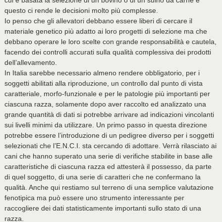
cui è basata la selezione di un bovino o di un suino da carne e
questo ci rende le decisioni molto più complesse.
Io penso che gli allevatori debbano essere liberi di cercare il
materiale genetico più adatto ai loro progetti di selezione ma che
debbano operare le loro scelte con grande responsabilità e cautela,
facendo dei controlli accurati sulla qualità complessiva dei prodotti
dell’allevamento.
In Italia sarebbe necessario almeno rendere obbligatorio, per i
soggetti abilitati alla riproduzione, un controllo dal punto di vista
caratteriale, morfo-funzionale e per le patologie più importanti per
ciascuna razza, solamente dopo aver raccolto ed analizzato una
grande quantità di dati si potrebbe arrivare ad indicazioni vincolanti
sui livelli minimi da utilizzare. Un primo passo in questa direzione
potrebbe essere l’introduzione di un pedigree diverso per i soggetti
selezionati che l’E.N.C.I. sta cercando di adottare. Verrà rilasciato ai
cani che hanno superato una serie di verifiche stabilite in base alle
caratteristiche di ciascuna razza ed attesterà il possesso, da parte
di quel soggetto, di una serie di caratteri che ne confermano la
qualità. Anche qui restiamo sul terreno di una semplice valutazione
fenotipica ma può essere uno strumento interessante per
raccogliere dei dati statisticamente importanti sullo stato di una
razza.