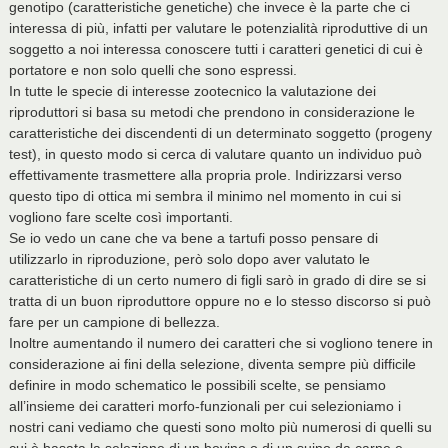
genotipo (caratteristiche genetiche) che invece è la parte che ci
interessa di più, infatti per valutare le potenzialità riproduttive di un
soggetto a noi interessa conoscere tutti i caratteri genetici di cui è
portatore e non solo quelli che sono espressi.
In tutte le specie di interesse zootecnico la valutazione dei
riproduttori si basa su metodi che prendono in considerazione le
caratteristiche dei discendenti di un determinato soggetto (progeny
test), in questo modo si cerca di valutare quanto un individuo può
effettivamente trasmettere alla propria prole. Indirizzarsi verso
questo tipo di ottica mi sembra il minimo nel momento in cui si
vogliono fare scelte così importanti.
Se io vedo un cane che va bene a tartufi posso pensare di
utilizzarlo in riproduzione, però solo dopo aver valutato le
caratteristiche di un certo numero di figli sarò in grado di dire se si
tratta di un buon riproduttore oppure no e lo stesso discorso si può
fare per un campione di bellezza.
Inoltre aumentando il numero dei caratteri che si vogliono tenere in
considerazione ai fini della selezione, diventa sempre più difficile
definire in modo schematico le possibili scelte, se pensiamo
all’insieme dei caratteri morfo-funzionali per cui selezioniamo i
nostri cani vediamo che questi sono molto più numerosi di quelli su