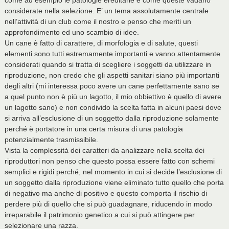
come ad esempio le patologie ereditarie e come queste vadano
considerate nella selezione. E’ un tema assolutamente centrale
nell’attività di un club come il nostro e penso che meriti un
approfondimento ed uno scambio di idee.
Un cane è fatto di carattere, di morfologia e di salute, questi
elementi sono tutti estremamente importanti e vanno attentamente
considerati quando si tratta di scegliere i soggetti da utilizzare in
riproduzione, non credo che gli aspetti sanitari siano più importanti
degli altri (mi interessa poco avere un cane perfettamente sano se
a quel punto non è più un lagotto, il mio obbiettivo è quello di avere
un lagotto sano) e non condivido la scelta fatta in alcuni paesi dove
si arriva all’esclusione di un soggetto dalla riproduzione solamente
perché è portatore in una certa misura di una patologia
potenzialmente trasmissibile.
Vista la complessità dei caratteri da analizzare nella scelta dei
riproduttori non penso che questo possa essere fatto con schemi
semplici e rigidi perché, nel momento in cui si decide l’esclusione di
un soggetto dalla riproduzione viene eliminato tutto quello che porta
di negativo ma anche di positivo e questo comporta il rischio di
perdere più di quello che si può guadagnare, riducendo in modo
irreparabile il patrimonio genetico a cui si può attingere per
selezionare una razza.