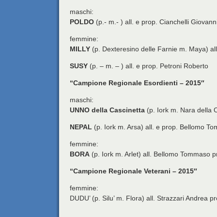
maschi:
POLDO
(p.- m.- ) all. e prop. Cianchelli Giovann
femmine:
MILLY
(p. Dexteresino delle Farnie m. Maya) all
SUSY
(p. – m. – ) all. e prop. Petroni Roberto
“Campione Regionale Esordienti – 2015″
maschi:
UNNO della Cascinetta
(p. Iork m. Nara della 
NEPAL
(p. Iork m. Arsa) all. e prop. Bellomo 
femmine:
BORA
(p. Iork m. Arlet) all. Bellomo Tommaso
“Campione Regionale Veterani – 2015″
femmine:
DUDU’ (p. Silu’ m. Flora) all. Strazzari Andrea p