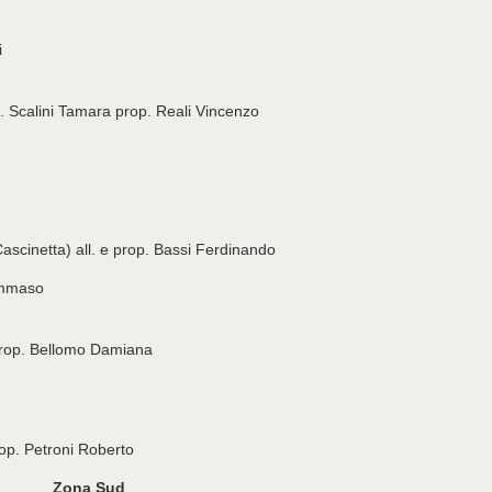
i
. Scalini Tamara prop. Reali Vincenzo
Cascinetta) all. e prop. Bassi Ferdinando
Tommaso
 prop. Bellomo Damiana
rop. Petroni Roberto
Zona Sud